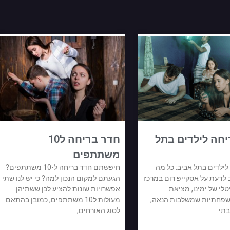
חה לילדים בתל
חדר בריחה ל10
משתתפים
לילדים בתל אביב: כל מה
חיפשתם חדר בריחה ל-10 משתתפים?
ב לדעת על אסקייפ רום במרכז
הגעתם למקום הנכון למה? כי יש לנו שתי
טלי של ימינו, מציאת
אפשרויות שונות להציע לכן ששתיהן
שפחתיות שמשלבות הנאה,
מעולות ל10 משתתפים, כמובן בהתאם
תי
לסוג האורחים,