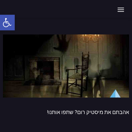
חדר הצד האחר
תפריט
פתח
סרג
נגי
אהבתם את מיסטיק רום? שתפו אותנו!