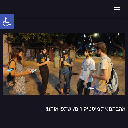
חדר בריחה ל15 איש
תפריט
פתח
סרג
נגי
אהבתם את מיסטיק רום? שתפו אותנו!